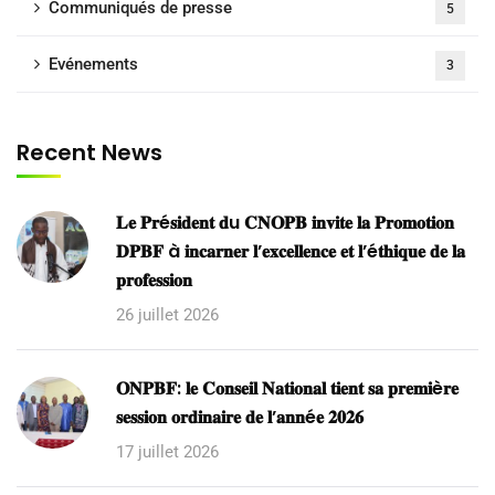
Communiqués de presse
5
Evénements
3
Recent News
𝐋𝐞 𝐏𝐫é𝐬𝐢𝐝𝐞𝐧𝐭 𝐝u 𝐂𝐍𝐎𝐏𝐁 𝐢𝐧𝐯𝐢𝐭𝐞 𝐥𝐚 𝐏𝐫𝐨𝐦𝐨𝐭𝐢𝐨𝐧
𝐃𝐏𝐁𝐅 à 𝐢𝐧𝐜𝐚𝐫𝐧𝐞𝐫 𝐥’𝐞𝐱𝐜𝐞𝐥𝐥𝐞𝐧𝐜𝐞 𝐞𝐭 𝐥’é𝐭𝐡𝐢𝐪𝐮𝐞 𝐝𝐞 𝐥𝐚
𝐩𝐫𝐨𝐟𝐞𝐬𝐬𝐢𝐨𝐧
26 juillet 2026
𝐎𝐍𝐏𝐁𝐅: 𝐥𝐞 𝐂𝐨𝐧𝐬𝐞𝐢𝐥 𝐍𝐚𝐭𝐢𝐨𝐧𝐚𝐥 𝐭𝐢𝐞𝐧𝐭 𝐬𝐚 𝐩𝐫𝐞𝐦𝐢è𝐫𝐞
𝐬𝐞𝐬𝐬𝐢𝐨𝐧 𝐨𝐫𝐝𝐢𝐧𝐚𝐢𝐫𝐞 𝐝𝐞 𝐥’𝐚𝐧𝐧é𝐞 𝟐𝟎𝟐𝟔
17 juillet 2026