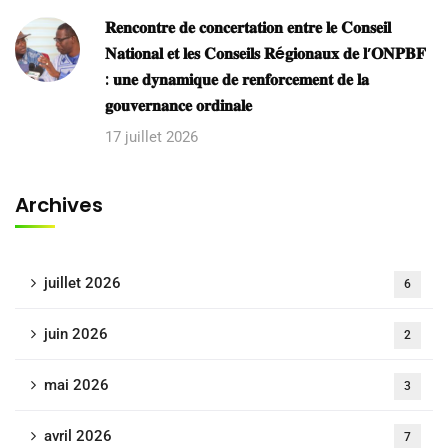
𝐑𝐞𝐧𝐜𝐨𝐧𝐭𝐫𝐞 𝐝𝐞 𝐜𝐨𝐧𝐜𝐞𝐫𝐭𝐚𝐭𝐢𝐨𝐧 𝐞𝐧𝐭𝐫𝐞 𝐥𝐞 𝐂𝐨𝐧𝐬𝐞𝐢𝐥
𝐍𝐚𝐭𝐢𝐨𝐧𝐚𝐥 𝐞𝐭 𝐥𝐞𝐬 𝐂𝐨𝐧𝐬𝐞𝐢𝐥𝐬 𝐑é𝐠𝐢𝐨𝐧𝐚𝐮𝐱 𝐝𝐞 𝐥’𝐎𝐍𝐏𝐁𝐅
: 𝐮𝐧𝐞 𝐝𝐲𝐧𝐚𝐦𝐢𝐪𝐮𝐞 𝐝𝐞 𝐫𝐞𝐧𝐟𝐨𝐫𝐜𝐞𝐦𝐞𝐧𝐭 𝐝𝐞 𝐥𝐚
𝐠𝐨𝐮𝐯𝐞𝐫𝐧𝐚𝐧𝐜𝐞 𝐨𝐫𝐝𝐢𝐧𝐚𝐥𝐞
17 juillet 2026
Archives
juillet 2026
6
juin 2026
2
mai 2026
3
avril 2026
7