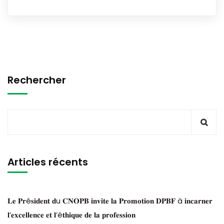
Rechercher
Articles récents
𝐋𝐞 𝐏𝐫é𝐬𝐢𝐝𝐞𝐧𝐭 𝐝u 𝐂𝐍𝐎𝐏𝐁 𝐢𝐧𝐯𝐢𝐭𝐞 𝐥𝐚 𝐏𝐫𝐨𝐦𝐨𝐭𝐢𝐨𝐧 𝐃𝐏𝐁𝐅 à 𝐢𝐧𝐜𝐚𝐫𝐧𝐞𝐫
𝐥’𝐞𝐱𝐜𝐞𝐥𝐥𝐞𝐧𝐜𝐞 𝐞𝐭 𝐥’é𝐭𝐡𝐢𝐪𝐮𝐞 𝐝𝐞 𝐥𝐚 𝐩𝐫𝐨𝐟𝐞𝐬𝐬𝐢𝐨𝐧