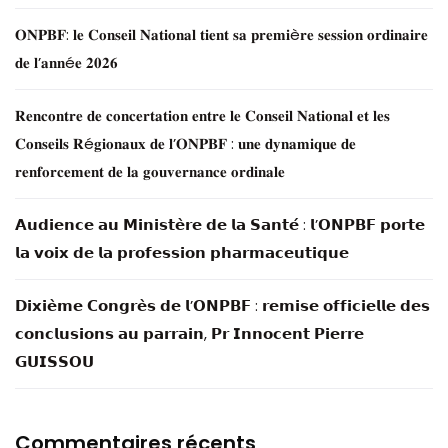
𝐎𝐍𝐏𝐁𝐅: 𝐥𝐞 𝐂𝐨𝐧𝐬𝐞𝐢𝐥 𝐍𝐚𝐭𝐢𝐨𝐧𝐚𝐥 𝐭𝐢𝐞𝐧𝐭 𝐬𝐚 𝐩𝐫𝐞𝐦𝐢è𝐫𝐞 𝐬𝐞𝐬𝐬𝐢𝐨𝐧 𝐨𝐫𝐝𝐢𝐧𝐚𝐢𝐫𝐞
𝐝𝐞 𝐥’𝐚𝐧𝐧é𝐞 𝟐𝟎𝟐𝟔
𝐑𝐞𝐧𝐜𝐨𝐧𝐭𝐫𝐞 𝐝𝐞 𝐜𝐨𝐧𝐜𝐞𝐫𝐭𝐚𝐭𝐢𝐨𝐧 𝐞𝐧𝐭𝐫𝐞 𝐥𝐞 𝐂𝐨𝐧𝐬𝐞𝐢𝐥 𝐍𝐚𝐭𝐢𝐨𝐧𝐚𝐥 𝐞𝐭 𝐥𝐞𝐬
𝐂𝐨𝐧𝐬𝐞𝐢𝐥𝐬 𝐑é𝐠𝐢𝐨𝐧𝐚𝐮𝐱 𝐝𝐞 𝐥’𝐎𝐍𝐏𝐁𝐅 : 𝐮𝐧𝐞 𝐝𝐲𝐧𝐚𝐦𝐢𝐪𝐮𝐞 𝐝𝐞
𝐫𝐞𝐧𝐟𝐨𝐫𝐜𝐞𝐦𝐞𝐧𝐭 𝐝𝐞 𝐥𝐚 𝐠𝐨𝐮𝐯𝐞𝐫𝐧𝐚𝐧𝐜𝐞 𝐨𝐫𝐝𝐢𝐧𝐚𝐥𝐞
𝗔𝘂𝗱𝗶𝗲𝗻𝗰𝗲 𝗮𝘂 𝗠𝗶𝗻𝗶𝘀𝘁𝗲̀𝗿𝗲 𝗱𝗲 𝗹𝗮 𝗦𝗮𝗻𝘁𝗲́ : 𝗹’𝗢𝗡𝗣𝗕𝗙 𝗽𝗼𝗿𝘁𝗲
𝗹𝗮 𝘃𝗼𝗶𝘅 𝗱𝗲 𝗹𝗮 𝗽𝗿𝗼𝗳𝗲𝘀𝘀𝗶𝗼𝗻 𝗽𝗵𝗮𝗿𝗺𝗮𝗰𝗲𝘂𝘁𝗶𝗾𝘂𝗲
𝗗𝗶𝘅𝗶𝗲̀𝗺𝗲 𝗖𝗼𝗻𝗴𝗿𝗲̀𝘀 𝗱𝗲 𝗹’𝗢𝗡𝗣𝗕𝗙 : 𝗿𝗲𝗺𝗶𝘀𝗲 𝗼𝗳𝗳𝗶𝗰𝗶𝗲𝗹𝗹𝗲 𝗱𝗲𝘀
𝗰𝗼𝗻𝗰𝗹𝘂𝘀𝗶𝗼𝗻𝘀 𝗮𝘂 𝗽𝗮𝗿𝗿𝗮𝗶𝗻, 𝗣𝗿 𝗜𝗻𝗻𝗼𝗰𝗲𝗻𝘁 𝗣𝗶𝗲𝗿𝗿𝗲
𝗚𝗨𝗜𝗦𝗦𝗢𝗨
Commentaires récents